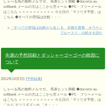
しゃべる馬の無料メルマガ。 馬券ヒント満載 ◆docomo au
softbank メールの方はここから空メール ◆PC・フリーメール
はこちら ＝＝＝＝＝＝＝＝＝＝ ※土日の「マツリダ予想」は
こちら ◆すべての苦悩は比較・・・
「すべての苦悩は比較から生じる 京都大賞典 オウケン
ブルースリ」の続きを読む
先週の予想回顧とダッシャーゴーゴーの敗因に
ついて
2012年10月2日
[
予想結果
]
しゃべる馬の無料メルマガ。 馬券ヒント満載 ◆docomo au
softbank メールの方はここから空メール ◆PC・フリーメール
はこちら ＝＝＝＝＝＝＝＝＝＝ ※土日の「マツリダ予想」は
こちら マツリダゴッホ 「さ・・・