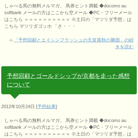
しゃべる馬の無料メルマガ。 馬券ヒント満載 ◆docomo au
softbank メールの方はここから空メール ◆PC・フリーメール
はこちら ＝＝＝＝＝＝＝＝＝＝ ※土日の「マツリダ予想」は
こちら マツリダゴッホ 「さ・・・
「予想回顧とエイシンフラッシュの天皇賞秋の勝因」の続
きを読む
予想回顧とゴールドシップが京都を走った感想
について
2012年10月24日
[
予想結果
]
しゃべる馬の無料メルマガ。 馬券ヒント満載 ◆docomo au
softbank メールの方はここから空メール ◆PC・フリーメール
はこちら ＝＝＝＝＝＝＝＝＝＝ ※土日の「マツリダ予想」は