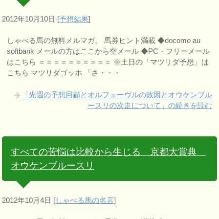
2012年10月10日
[
予想結果
]
しゃべる馬の無料メルマガ。 馬券ヒント満載 ◆docomo au
softbank メールの方はここから空メール ◆PC・フリーメール
はこちら ＝＝＝＝＝＝＝＝＝＝ ※土日の「マツリダ予想」は
こちら マツリダゴッホ 「さ・・・
「先週の予想回顧とオルフェーヴルの敗因とオウケンブル
ースリの次走について」の続きを読む
すべての苦悩は比較から生じる 京都大賞典
オウケンブルースリ
2012年10月4日
[
しゃべる馬の名言
]