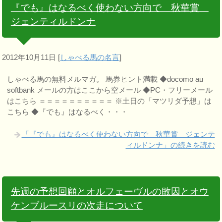
『でも』はなるべく使わない方向で 秋華賞
ジェンティルドンナ
2012年10月11日
[
しゃべる馬の名言
]
しゃべる馬の無料メルマガ。 馬券ヒント満載 ◆docomo au
softbank メールの方はここから空メール ◆PC・フリーメール
はこちら ＝＝＝＝＝＝＝＝＝＝ ※土日の「マツリダ予想」は
こちら ◆『でも』はなるべく・・・
「『でも』はなるべく使わない方向で 秋華賞 ジェンテ
ィルドンナ」の続きを読む
先週の予想回顧とオルフェーヴルの敗因とオウ
ケンブルースリの次走について