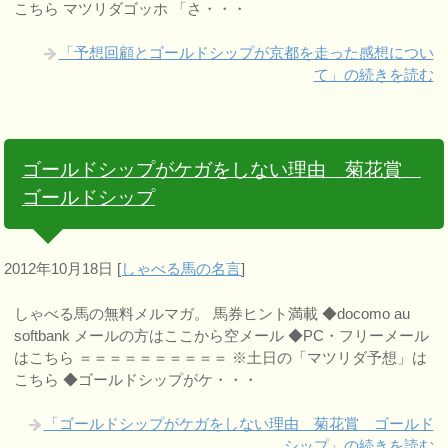
こちら マツリダゴッホ 「さ・・・
「予想回顧とゴールドシップが京都を走った感想につい
て」の続きを読む
ゴールドシップがケガをしない理由 菊花賞
ゴールドシップ
2012年10月18日
[
しゃべる馬の名言
]
しゃべる馬の無料メルマガ。 馬券ヒント満載 ◆docomo au
softbank メールの方はここから空メール ◆PC・フリーメール
はこちら ＝＝＝＝＝＝＝＝＝＝ ※土日の「マツリダ予想」は
こちら ◆ゴールドシップがケ・・・
「ゴールドシップがケガをしない理由 菊花賞 ゴールド
シップ」の続きを読む