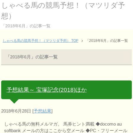
しゃべる馬の競馬予想！（マツリダ予
想）
「2018年6月」の記事一覧
しゃべる馬の競馬予想！（マツリダ予想） TOP
「2018年6月」の記事一覧
「2018年6月」の記事一覧
予想結果～ 宝塚記念(2018)ほか
2018年6月28日
[
予想結果
]
しゃべる馬の無料メルマガ。 馬券ヒント満載 ◆docomo au
softbank メールの方はここから空メール ◆PC・フリーメール