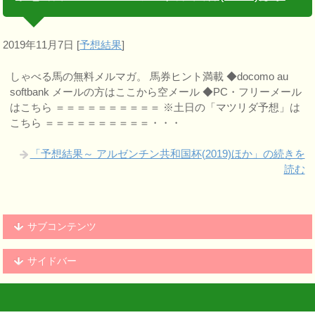
2019年11月7日
[
予想結果
]
しゃべる馬の無料メルマガ。 馬券ヒント満載 ◆docomo au
softbank メールの方はここから空メール ◆PC・フリーメール
はこちら ＝＝＝＝＝＝＝＝＝＝ ※土日の「マツリダ予想」は
こちら ＝＝＝＝＝＝＝＝＝＝・・・
「予想結果～ アルゼンチン共和国杯(2019)ほか」の続きを
読む
サブコンテンツ
サイドバー