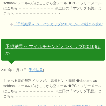
softbank メールの方はここから空メール ◆PC・フリーメール
はこちら ＝＝＝＝＝＝＝＝＝＝ ※土日の「マツリダ予想」は
こちら ＝＝＝＝＝＝＝＝＝＝・・・
「予想結果～ ジャパンカップ(2019)ほか」の続きを読む
予想結果～ マイルチャンピオンシップ(2019)ほ
か
2019年11月21日
[
予想結果
]
しゃべる馬の無料メルマガ。 馬券ヒント満載 ◆docomo au
softbank メールの方はここから空メール ◆PC・フリーメール
はこちら ＝＝＝＝＝＝＝＝＝＝ ※土日の「マツリダ予想」は
こちら ＝＝＝＝＝＝＝＝＝＝・・・