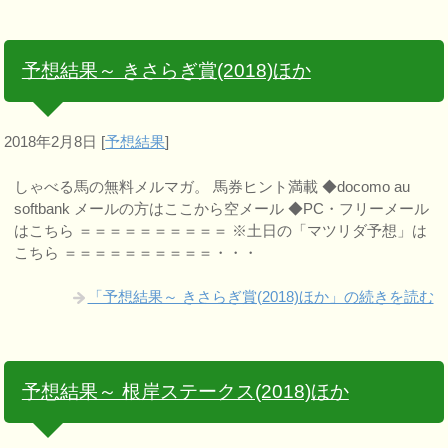
予想結果～ きさらぎ賞(2018)ほか
2018年2月8日
[
予想結果
]
しゃべる馬の無料メルマガ。 馬券ヒント満載 ◆docomo au
softbank メールの方はここから空メール ◆PC・フリーメール
はこちら ＝＝＝＝＝＝＝＝＝＝ ※土日の「マツリダ予想」は
こちら ＝＝＝＝＝＝＝＝＝＝・・・
「予想結果～ きさらぎ賞(2018)ほか」の続きを読む
予想結果～ 根岸ステークス(2018)ほか