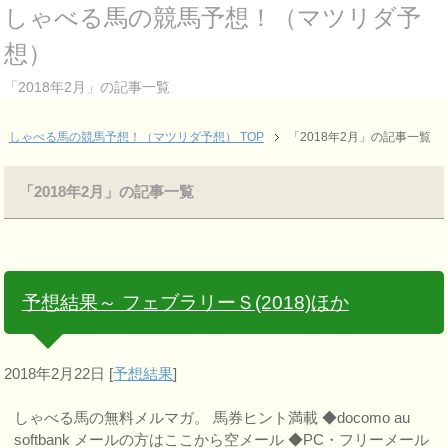
しゃべる馬の競馬予想！（マツリダ予
想）
「2018年2月」の記事一覧
しゃべる馬の競馬予想！（マツリダ予想） TOP
「2018年2月」の記事一覧
「2018年2月」の記事一覧
予想結果～ フェブラリーＳ(2018)ほか
2018年2月22日
[
予想結果
]
しゃべる馬の無料メルマガ。 馬券ヒント満載 ◆docomo au
softbank メールの方はここから空メール ◆PC・フリーメール