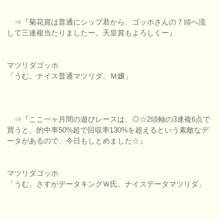
⇒『菊花賞は普通にシップ君から、ゴッホさんの７頭へ流
して三連複当たりましたー。天皇賞もよろしくー』
マツリダゴッホ
「うむ。ナイス普通マツリダ。Ｍ嬢」
⇒『ここ一ヶ月間の遊びレースは、◎☆2頭軸の3連複6点で
買うと、的中率50%超で回収率130%を超えるという素敵なデ
ータがあるので、今日もしとめました☆』
マツリダゴッホ
「うむ。さすがデータキングＷ氏。ナイスデータマツリダ」