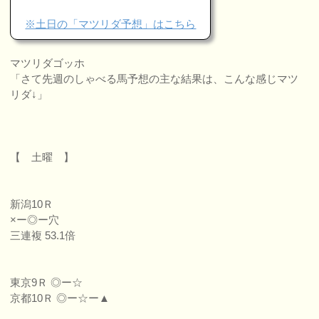
※土日の「マツリダ予想」はこちら
マツリダゴッホ
「さて先週のしゃべる馬予想の主な結果は、こんな感じマツ
リダ↓」
【 土曜 】
新潟10Ｒ
×ー◎ー穴
三連複 53.1倍
東京9Ｒ ◎ー☆
京都10Ｒ ◎ー☆ー▲