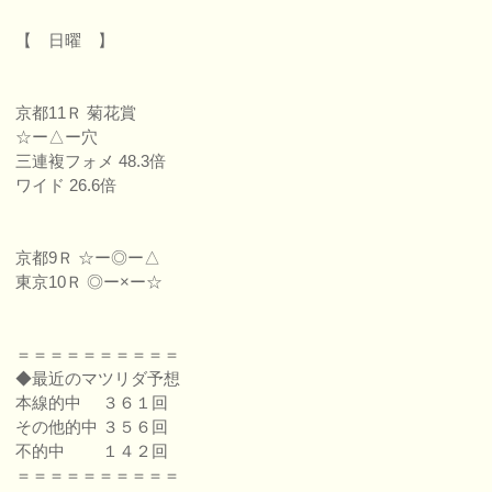
【 日曜 】
京都11Ｒ 菊花賞
☆ー△ー穴
三連複フォメ 48.3倍
ワイド 26.6倍
京都9Ｒ ☆ー◎ー△
東京10Ｒ ◎ー×ー☆
＝＝＝＝＝＝＝＝＝＝
◆最近のマツリダ予想
本線的中 ３６１回
その他的中 ３５６回
不的中 １４２回
＝＝＝＝＝＝＝＝＝＝