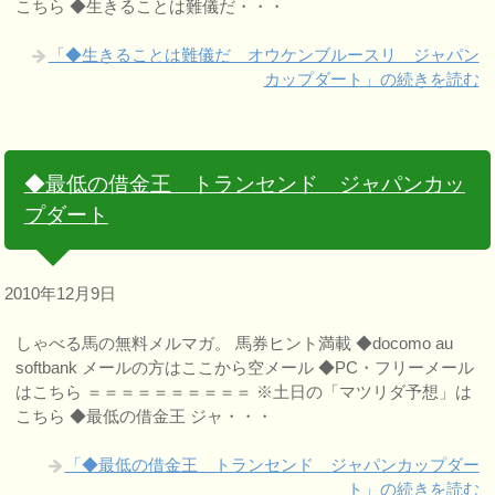
こちら ◆生きることは難儀だ・・・
「◆生きることは難儀だ オウケンブルースリ ジャパン
カップダート」の続きを読む
◆最低の借金王 トランセンド ジャパンカッ
プダート
2010年12月9日
しゃべる馬の無料メルマガ。 馬券ヒント満載 ◆docomo au
softbank メールの方はここから空メール ◆PC・フリーメール
はこちら ＝＝＝＝＝＝＝＝＝＝ ※土日の「マツリダ予想」は
こちら ◆最低の借金王 ジャ・・・
「◆最低の借金王 トランセンド ジャパンカップダー
ト」の続きを読む