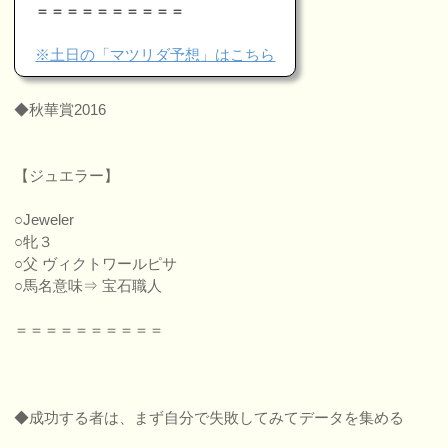
＝＝＝＝＝＝＝＝＝＝
※土日の「マツリダ予想」はこちら
◆秋華賞2016
【ジュエラー】
○Jeweler
○牝３
○父 ヴィクトワールピサ
○馬名意味⇒ 宝石職人
＝＝＝＝＝＝＝＝＝＝
◆成功する者は、まず自分で失敗してみてデータを集める