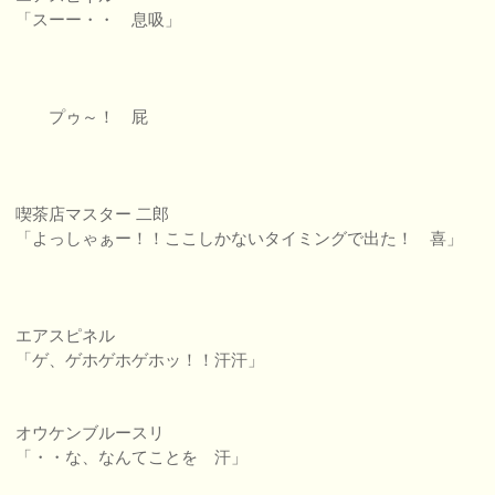
「スーー・・ 息吸」
プゥ～！ 屁
喫茶店マスター 二郎
「よっしゃぁー！！ここしかないタイミングで出た！ 喜」
エアスピネル
「ゲ、ゲホゲホゲホッ！！汗汗」
オウケンブルースリ
「・・な、なんてことを 汗」