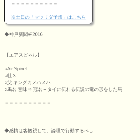
＝＝＝＝＝＝＝＝＝＝
※土日の「マツリダ予想」はこちら
◆神戸新聞杯2016
【エアスピネル】
○Air Spinel
○牡３
○父 キングカメハメハ
○馬名 意味⇒ 冠名＋タイに伝わる伝説の竜の形をした馬
＝＝＝＝＝＝＝＝＝＝
◆感情は客観視して、論理で行動するべし