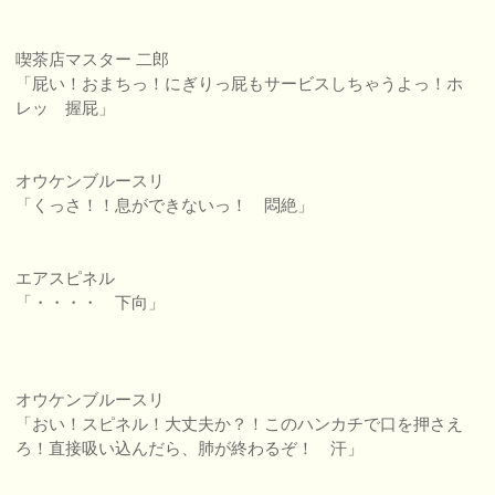
喫茶店マスター 二郎
「屁い！おまちっ！にぎりっ屁もサービスしちゃうよっ！ホ
レッ 握屁」
オウケンブルースリ
「くっさ！！息ができないっ！ 悶絶」
エアスピネル
「・・・・ 下向」
オウケンブルースリ
「おい！スピネル！大丈夫か？！このハンカチで口を押さえ
ろ！直接吸い込んだら、肺が終わるぞ！ 汗」