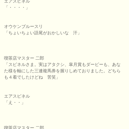
エアスピネル
「・・・・」
オウケンブルースリ
「ちょいちょい語尾がおかしいな 汗」
喫茶店マスター 二郎
「スピネルさま。実はアタクシ、皐月賞もダービーも、あな
た様を軸にした三連複馬券を握りしめておりました。どちら
も４着でしたけどね 苦笑」
エアスピネル
「え・・」
喫茶店マスター 二郎