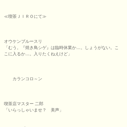
≪喫茶ＪＩＲＯにて≫
オウケンブルースリ
「むう。『焼き鳥シゲ』は臨時休業か…。しょうがない。こ
こに入るか…。入りたくねえけど」
カランコロ～ン
喫茶店マスター 二郎
「いらっしゃいませ？ 美声」