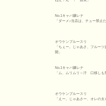
No.1キャバ嬢レナ
「ダーメ♪当店は、チュー禁止だ
オウケンブルースリ
「ちぇー。じゃあさ、フルーツ
開」
No.1キャバ嬢レナ
「ム、ムリムリ～汗 口移しも
オウケンブルースリ
「えー。じゃあさー、オレの太