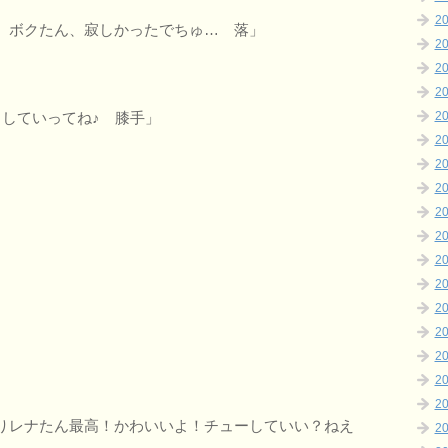
2
、ボクたん、寂しかったでちゅ… 落」
2
2
2
りしていってね♪ 膝手」
2
2
2
2
2
2
2
2
2
2
2
2
2
りレナたん最高！かわいいよ！チューしていい？ねえ
2