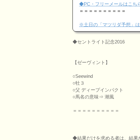
◆PC・フリーメールはこち
＝＝＝＝＝＝＝＝＝＝
※土日の「マツリダ予想」は
◆セントライト記念2016
【ゼーヴィント】
○Seewind
○牡３
○父 ディープインパクト
○馬名の意味⇒ 潮風
＝＝＝＝＝＝＝＝＝＝
◆結果だけを求める者は、結果