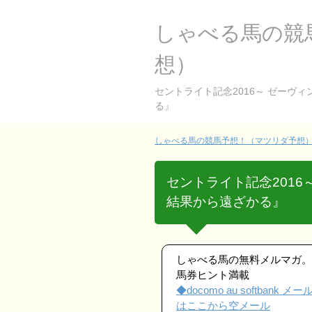
しゃべる馬の競
想）
セントライト記念2016～ ゼーヴ
る』
しゃべる馬の競馬予想！（マツリダ予想） 
セントライト記念201
結果から遠ざかる』
しゃべる馬の無料メルマガ。
馬券ヒント満載
◆docomo au softbank メ
はここから空メール