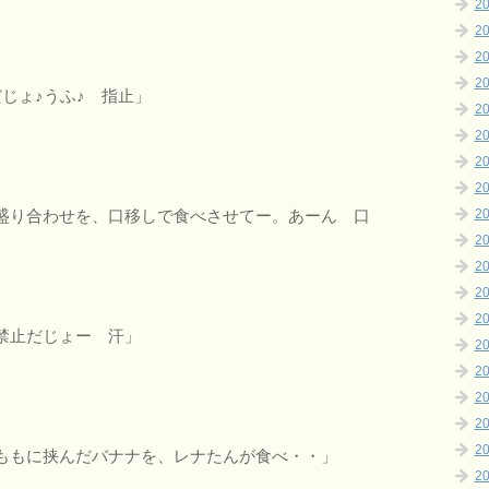
2
2
2
2
じょ♪うふ♪ 指止」
2
2
2
2
盛り合わせを、口移しで食べさせてー。あーん 口
2
2
2
2
2
禁止だじょー 汗」
2
2
2
2
2
ももに挟んだバナナを、レナたんが食べ・・」
2