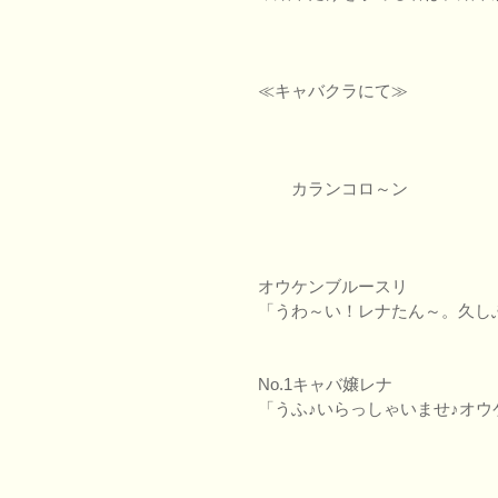
≪キャバクラにて≫
カランコロ～ン
オウケンブルースリ
「うわ～い！レナたん～。久し
No.1キャバ嬢レナ
「うふ♪いらっしゃいませ♪オウ