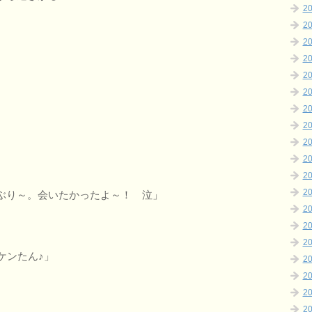
2
2
2
2
2
2
2
2
2
2
2
2
ぶり～。会いたかったよ～！ 泣」
2
2
2
ケンたん♪」
2
2
2
2