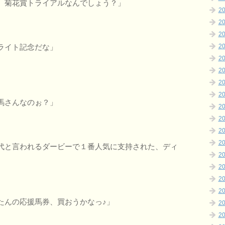
、菊花賞トライアルなんでしょう？」
2
2
2
ライト記念だな」
2
2
2
2
2
馬さんなのぉ？」
2
2
2
2
代と言われるダービーで１番人気に支持された、ディ
2
2
2
2
たんの応援馬券、買おうかなっ♪」
2
2