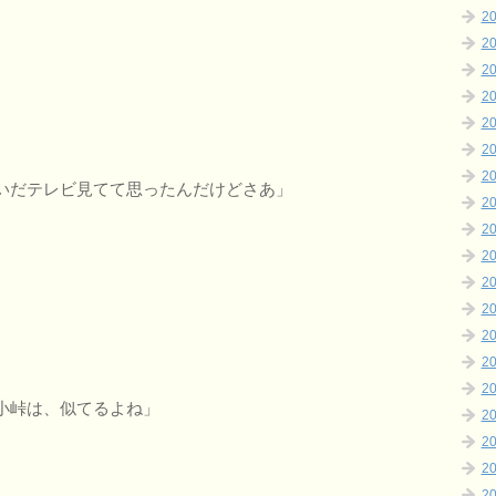
2
2
2
2
2
2
2
いだテレビ見てて思ったんだけどさあ」
2
2
2
2
2
2
2
2
小峠は、似てるよね」
2
2
2
2