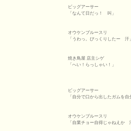
ビッグアーサー
「なんて日だっ！ 叫」
オウケンブルースリ
「うわっ。びっくりしたー 汗
焼き鳥屋 店主シゲ
「へい！らっしゃい！」
ビッグアーサー
「自分で口から出したガムを自
オウケンブルースリ
「自業チョー自得じゃねえか 