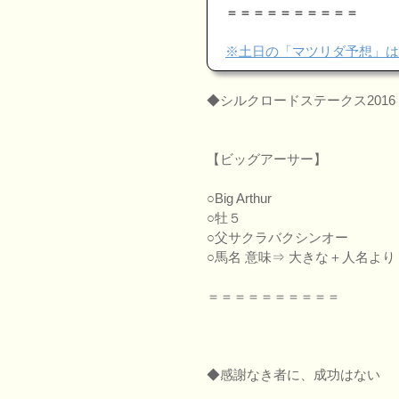
＝＝＝＝＝＝＝＝＝＝
※土日の「マツリダ予想」は
◆シルクロードステークス2016
【ビッグアーサー】
○Big Arthur
○牡５
○父サクラバクシンオー
○馬名 意味⇒ 大きな＋人名より
＝＝＝＝＝＝＝＝＝＝
◆感謝なき者に、成功はない