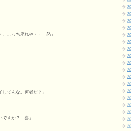
2
2
2
2
・。こっち座れや・・ 怒」
2
2
2
2
2
2
2
2
2
イしてんな。何者だ？」
2
2
2
いですか？ 喜」
2
2