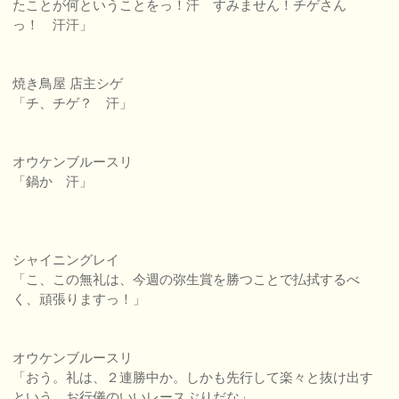
たことが何ということをっ！汗 すみません！チゲさん
っ！ 汗汗」
焼き鳥屋 店主シゲ
「チ、チゲ？ 汗」
オウケンブルースリ
「鍋か 汗」
シャイニングレイ
「こ、この無礼は、今週の弥生賞を勝つことで払拭するべ
く、頑張りますっ！」
オウケンブルースリ
「おう。礼は、２連勝中か。しかも先行して楽々と抜け出す
という、お行儀のいいレースぶりだな」