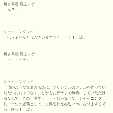
焼き鳥屋 店主シゲ
「ん？」
シャイニングレイ
「はぁぁりがとうございますぅぅーー！！ 涙」
焼き鳥屋 店主シゲ
「・・・・汗」
シャイニングレイ
「僕のような無名の若造に、オリジナルカクテルを作ってい
ただいただけでなく、しかもお代金まで無料にしていただけ
るなんて、この一堂零！・・・じゃなくて、シャイニング
礼！一生の恩義として、生涯忘れえぬ思い出になりまするぞ
っ！殿っ！ 涙」