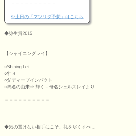
＝＝＝＝＝＝＝＝＝＝
※土日の「マツリダ予想」はこちら
◆弥生賞2015
【シャイニングレイ】
○Shining Lei
○牡３
○父ディープインパクト
○馬名の由来⇒ 輝く＋母名シェルズレイより
＝＝＝＝＝＝＝＝＝＝
◆気の置けない相手にこそ、礼を尽くすべし