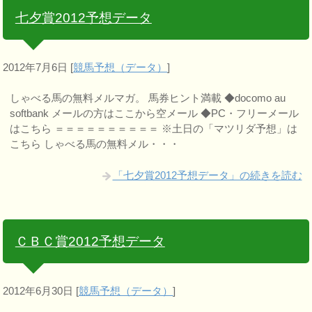
七夕賞2012予想データ
2012年7月6日
[
競馬予想（データ）
]
しゃべる馬の無料メルマガ。 馬券ヒント満載 ◆docomo au
softbank メールの方はここから空メール ◆PC・フリーメール
はこちら ＝＝＝＝＝＝＝＝＝＝ ※土日の「マツリダ予想」は
こちら しゃべる馬の無料メル・・・
「七夕賞2012予想データ」の続きを読む
ＣＢＣ賞2012予想データ
2012年6月30日
[
競馬予想（データ）
]