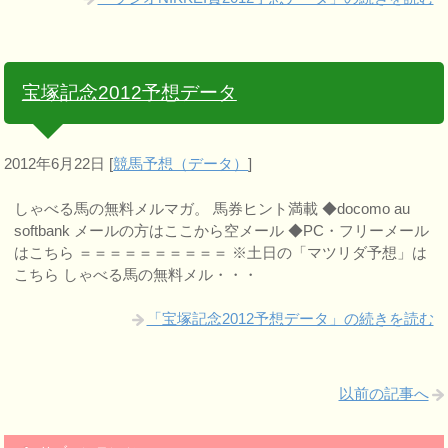
宝塚記念2012予想データ
2012年6月22日
[
競馬予想（データ）
]
しゃべる馬の無料メルマガ。 馬券ヒント満載 ◆docomo au
softbank メールの方はここから空メール ◆PC・フリーメール
はこちら ＝＝＝＝＝＝＝＝＝＝ ※土日の「マツリダ予想」は
こちら しゃべる馬の無料メル・・・
「宝塚記念2012予想データ」の続きを読む
以前の記事へ