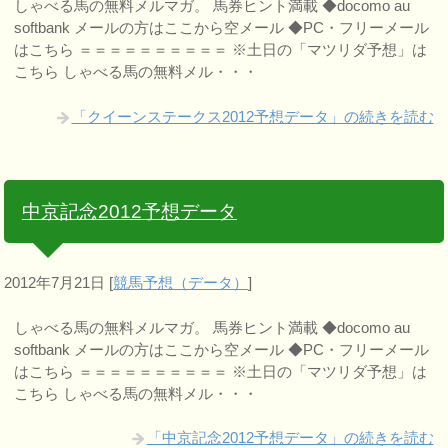
しゃべる馬の無料メルマガ。 馬券ヒント満載 ◆docomo au
softbank メールの方はここから空メール ◆PC・フリーメール
はこちら ＝＝＝＝＝＝＝＝＝＝ ※土日の「マツリダ予想」は
こちら しゃべる馬の無料メル・・・
「クイーンステークス2012予想データ」の続きを読む
中京記念2012予想データ
2012年7月21日
[
競馬予想（データ）
]
しゃべる馬の無料メルマガ。 馬券ヒント満載 ◆docomo au
softbank メールの方はここから空メール ◆PC・フリーメール
はこちら ＝＝＝＝＝＝＝＝＝＝ ※土日の「マツリダ予想」は
こちら しゃべる馬の無料メル・・・
「中京記念2012予想データ」の続きを読む