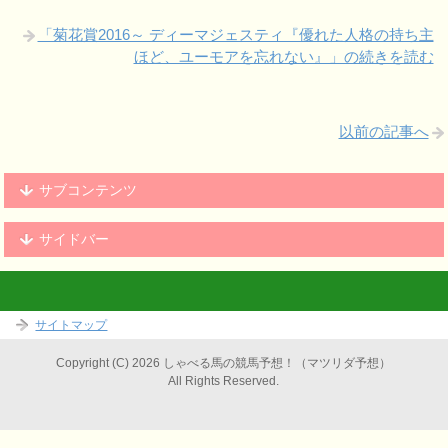
「菊花賞2016～ ディーマジェスティ『優れた人格の持ち主
ほど、ユーモアを忘れない』」の続きを読む
以前の記事へ
サブコンテンツ
サイドバー
サイトマップ
Copyright (C) 2026 しゃべる馬の競馬予想！（マツリダ予想）
All Rights Reserved.