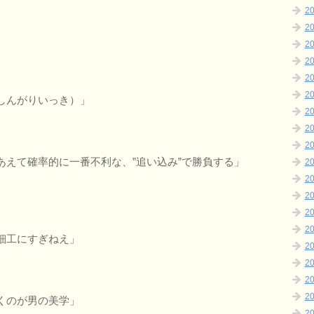
2
2
2
2
2
2
しんがりいっき）」
2
2
2
あえて確率的に一番不利な、”追い込み”で勝負する」
2
2
2
2
2
細工にすぎねえ」
2
2
2
2
くのが男の美学」
2