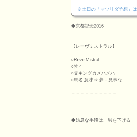
※土日の「マツリダ予想」は
◆京都記念2016
【レーヴミストラル】
○Reve Mistral
○牡４
○父キングカメハメハ
○馬名 意味⇒ 夢＋見事な
＝＝＝＝＝＝＝＝＝＝
◆姑息な手段は、男を下げる