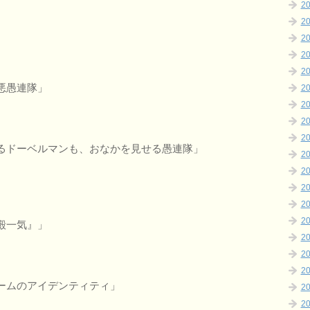
2
2
2
2
2
悪愚連隊」
2
2
2
2
るドーベルマンも、おなかを見せる愚連隊」
2
2
2
2
2
殿一気』」
2
2
2
ームのアイデンティティ」
2
2