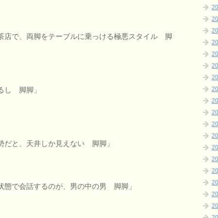
2
2
2
茶店で、両脚をテーブルに乗っける極悪スタイル 脚
2
2
2
2
るし 脚脚」
2
2
2
2
2
勢だと、天井しか見えない 脚脚」
2
2
2
2
状態で会話するのが、男の中の男 脚脚」
2
2
2