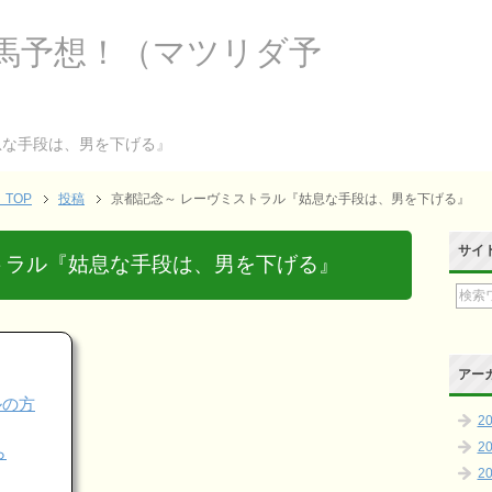
馬予想！（マツリダ予
息な手段は、男を下げる』
TOP
投稿
京都記念～ レーヴミストラル『姑息な手段は、男を下げる』
サイ
トラル『姑息な手段は、男を下げる』
アー
ールの方
2
2
ら
2