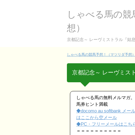
しゃべる馬の競
想）
京都記念～ レーヴミストラル『姑
しゃべる馬の競馬予想！（マツリダ予想） 
京都記念～ レーヴミス
しゃべる馬の無料メルマガ。
馬券ヒント満載
◆docomo au softbank メ
はここから空メール
◆PC・フリーメールはこち
＝＝＝＝＝＝＝＝＝＝