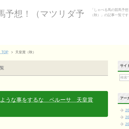
「しゃべる馬の競馬予想
馬予想！（マツリダ予
（秋）」の記事一覧です
TOP
天皇賞（秋）
サイ
覧
アー
すような事をするな ペルーサ 天皇賞
2
2
2