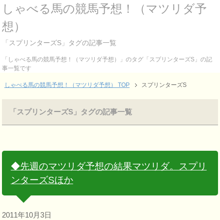
しゃべる馬の競馬予想！（マツリダ予
想）
「スプリンターズS」タグの記事一覧
「しゃべる馬の競馬予想！（マツリダ予想）」のタグ「スプリンターズS」の記
事一覧です
しゃべる馬の競馬予想！（マツリダ予想） TOP
スプリンターズS
「スプリンターズS」タグの記事一覧
◆先週のマツリダ予想の結果マツリダ。スプリ
ンターズSほか
2011年10月3日