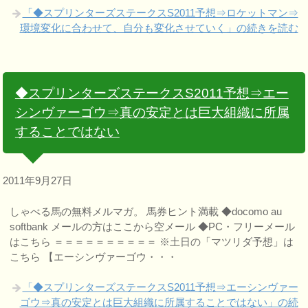
「◆スプリンターズステークスS2011予想⇒ロケットマン⇒
環境変化に合わせて、自分も変化させていく」の続きを読む
◆スプリンターズステークスS2011予想⇒エー
シンヴァーゴウ⇒真の安定とは巨大組織に所属
することではない
2011年9月27日
しゃべる馬の無料メルマガ。 馬券ヒント満載 ◆docomo au
softbank メールの方はここから空メール ◆PC・フリーメール
はこちら ＝＝＝＝＝＝＝＝＝＝ ※土日の「マツリダ予想」は
こちら 【エーシンヴァーゴウ・・・
「◆スプリンターズステークスS2011予想⇒エーシンヴァー
ゴウ⇒真の安定とは巨大組織に所属することではない」の続