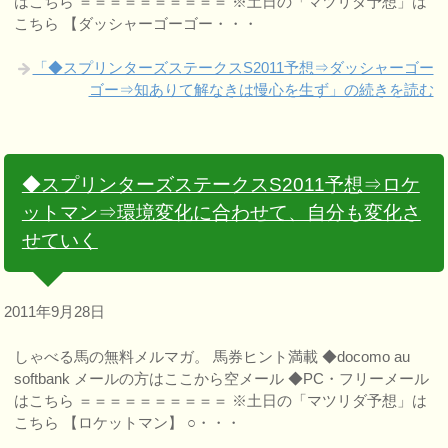
はこちら ＝＝＝＝＝＝＝＝＝＝ ※土日の「マツリダ予想」は
こちら 【ダッシャーゴーゴー・・・
「◆スプリンターズステークスS2011予想⇒ダッシャーゴー
ゴー⇒知ありて解なきは慢心を生ず」の続きを読む
◆スプリンターズステークスS2011予想⇒ロケ
ットマン⇒環境変化に合わせて、自分も変化さ
せていく
2011年9月28日
しゃべる馬の無料メルマガ。 馬券ヒント満載 ◆docomo au
softbank メールの方はここから空メール ◆PC・フリーメール
はこちら ＝＝＝＝＝＝＝＝＝＝ ※土日の「マツリダ予想」は
こちら 【ロケットマン】 ○・・・