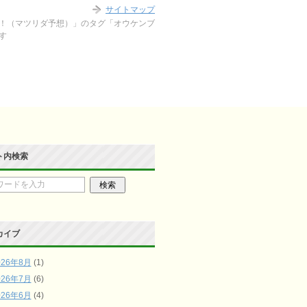
サイトマップ
！（マツリダ予想）」のタグ「オウケンブ
す
ト内検索
カイブ
026年8月
(1)
026年7月
(6)
026年6月
(4)