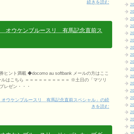
続きを読む
2
2
2
2
ト オウケンブルースリ 有馬記念直前ス
2
2
2
2
2
2
ト満載 ◆docomo au softbank メールの方はここ
2
ールはこちら ＝＝＝＝＝＝＝＝＝＝ ※土日の「マツリ
2
スプレゼン・・・
2
2
 オウケンブルースリ 有馬記念直前スペシャル」の続
2
きを読む
2
2
2
2