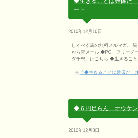
◆生きることは難儀だ
ート
2010年12月10日
しゃべる馬の無料メルマガ。 馬券ヒン
から空メール ◆PC・フリーメ
ダ予想」はこちら ◆生きるこ
「◆生きることは難儀だ 
◆６円足らん オウケ
2010年12月8日