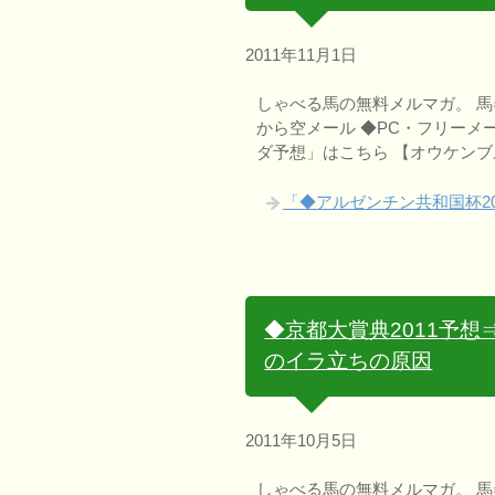
2011年11月1日
しゃべる馬の無料メルマガ。 馬券ヒン
から空メール ◆PC・フリーメ
ダ予想」はこちら 【オウケン
「◆アルゼンチン共和国杯2
◆京都大賞典2011予
のイラ立ちの原因
2011年10月5日
しゃべる馬の無料メルマガ。 馬券ヒン