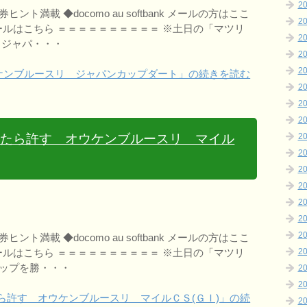
2
ト満載 ◆docomo au softbank メールの方はここ
2
ールはこちら ＝＝＝＝＝＝＝＝＝＝ ※土日の「マツリ
2
 ジャパ・・・
2
2
ケンブルースリ ジャパンカップダート」の続きを読む
2
2
2
2
ったら許す オウケンブルースリ マイル
2
2
2
2
2
2
ト満載 ◆docomo au softbank メールの方はここ
2
ールはこちら ＝＝＝＝＝＝＝＝＝＝ ※土日の「マツリ
カップを勝・・・
2
2
ら許す オウケンブルースリ マイルＣＳ(ＧＩ)」の続
2