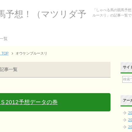
「しゃべる馬の競馬予想
馬予想！（マツリダ予
ルースリ」の記事一覧で
一覧
TOP
オウケンブルースリ
サイ
記事一覧
アー
Ｓ2012予想データの巻
2
2
2