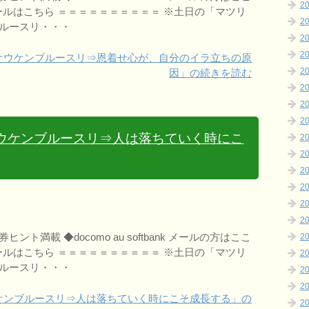
2
ールはこちら ＝＝＝＝＝＝＝＝＝＝ ※土日の「マツリ
2
ブルースリ・・・
2
2
⇒オウケンブルースリ⇒恩着せ心が、自分のイラ立ちの原
2
因」の続きを読む
2
2
2
 オウケンブルースリ⇒人は落ちていく時にこ
2
2
2
2
2
2
ト満載 ◆docomo au softbank メールの方はここ
2
ールはこちら ＝＝＝＝＝＝＝＝＝＝ ※土日の「マツリ
2
ブルースリ・・・
2
2
オウケンブルースリ⇒人は落ちていく時にこそ成長する」の
2