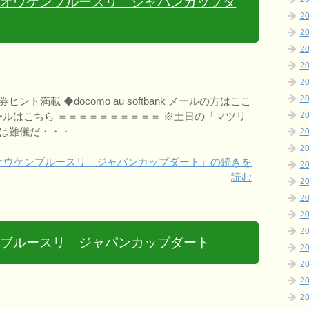
 オウケンブルースリ ジャパンカップダ
2
2
2
2
2
2
ト満載 ◆docomo au softbank メールの方はここ
ールはこちら ＝＝＝＝＝＝＝＝＝＝ ※土日の「マツリ
2
とは難儀だ・・・
2
2
オウケンブルースリ ジャパンカップダート」の続きを
2
読む
2
2
2
2
ンブルースリ ジャパンカップダート
2
2
2
2