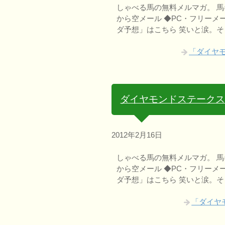
しゃべる馬の無料メルマガ。 馬券ヒン
から空メール ◆PC・フリーメ
ダ予想」はこちら 笑いと涙。
「ダイヤモ
ダイヤモンドステークスS
2012年2月16日
しゃべる馬の無料メルマガ。 馬券ヒン
から空メール ◆PC・フリーメ
ダ予想」はこちら 笑いと涙。
「ダイヤ