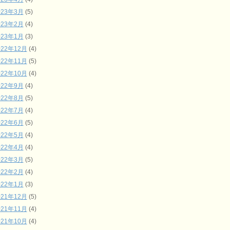
023年3月
(5)
023年2月
(4)
023年1月
(3)
022年12月
(4)
022年11月
(5)
022年10月
(4)
022年9月
(4)
022年8月
(5)
022年7月
(4)
022年6月
(5)
022年5月
(4)
022年4月
(4)
022年3月
(5)
022年2月
(4)
022年1月
(3)
021年12月
(5)
021年11月
(4)
021年10月
(4)