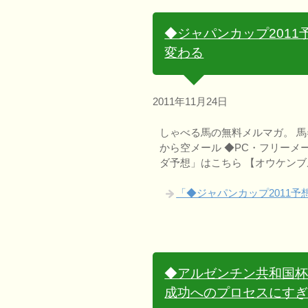
◆ジャパンカップ201
変わる
2011年11月24日
しゃべる馬の無料メルマガ。 馬券ヒン
から空メール ◆PC・フリーメ
ダ予想」はこちら 【オウケン
「◆ジャパンカップ2011
◆アルゼンチン共和国杯
成功へのプロセスにす