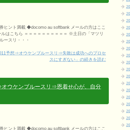
2
2
2
ト満載 ◆docomo au softbank メールの方はここ
2
ールはこちら ＝＝＝＝＝＝＝＝＝＝ ※土日の「マツリ
2
ブルースリ・・・
2
2
011予想⇒オウケンブルースリ⇒失敗は成功へのプロセ
2
スにすぎない」の続きを読む
2
2
2
2
想⇒オウケンブルースリ⇒恩着せ心が、自分
2
2
2
2
2
2
ト満載 ◆docomo au softbank メールの方はここ